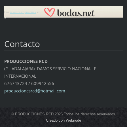
Lee
nuestras opiniones
en
Contacto
PRODUCCIONES RCD
(GUADALAJARA). DAMOS SERVICIO NACIONAL E
INTERNACIONAL
676743724 / 609942556
producci
onesrcd@
hotmail.
com
© PRODUCCIONES RCD 2025 Todos los derechos reservados.
Creado con Webnode